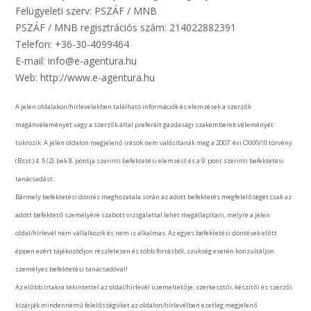
Felügyeleti szerv: PSZÁF / MNB
PSZÁF / MNB regisztrációs szám: 214022882391
Telefon: +36-30-4099464
E-mail: info@e-agentura.hu
Web: http://www.e-agentura.hu
A jelen oldalakon/hírlevelekben található információk és elemzések a szerzők
magánvéleményét vagy a szerzők által preferált gazdasági szakemberek véleményét
tükrözik. A jelen oldalon megjelenő írások nem valósítanak meg a 2007. évi CXXXVIII törvény
(Bszt.) 4. § (2). bek 8. pontja szerinti befektetési elemzést és a 9. pont szerinti befektetési
tanácsadást.
Bármely befektetési döntés meghozatala során az adott befektetés megfelelőségét csak az
adott befektető személyére szabott vizsgálattal lehet megállapítani, melyre a jelen
oldal/hírlevél nem vállalkozik és nem is alkalmas. Az egyes befektetési döntések előtt
éppen ezért tájékozódjon részletesen és több forrásból, szükség esetén konzultáljon
személyes befektetési tanácsadóval!
Az előbb írtakra tekintettel az oldal/hírlevél üzemeltetője, szerkesztői, készítői és szerzői
kizárják mindennemű felelősségüket az oldalon/hírlevélben esetleg megjelenő