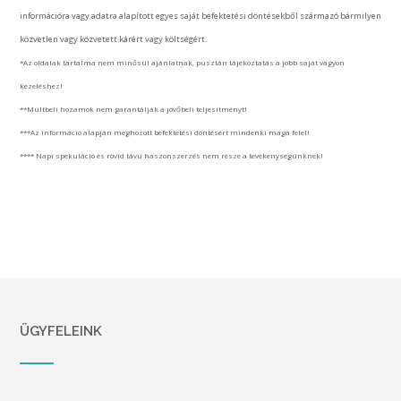
információra vagy adatra alapított egyes saját befektetési döntésekből származó bármilyen
közvetlen vagy közvetett kárért vagy költségért.
*Az oldalak tartalma nem minősül ajánlatnak, pusztán tájékoztatás a jobb saját vagyon
kezeléshez!
**Múltbeli hozamok nem garantálják a jövőbeli teljesítményt!
***Az információ alapján meghozott befektetési döntésért mindenki maga felel!
**** Napi spekuláció és rövid távú haszonszerzés nem része a tevékenységünknek!
ÜGYFELEINK