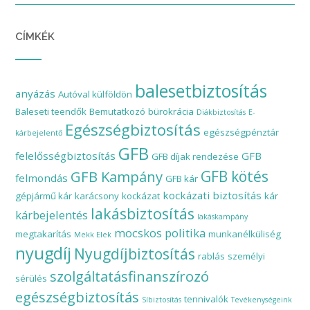
CÍMKÉK
balesetbiztosítás
anyázás
Autóval külföldön
Baleseti teendők
Bemutatkozó
bürokrácia
Diákbiztosítás
E-
Egészségbiztosítás
egészségpénztár
kárbejelentő
GFB
felelősségbiztosítás
GFB
GFB díjak rendezése
GFB Kampány
GFB kötés
felmondás
GFB kár
kockázati biztosítás
gépjármű kár
karácsony
kockázat
kár
lakásbiztosítás
kárbejelentés
lakáskampány
mocskos politika
megtakarítás
munkanélküliség
Mekk Elek
nyugdíj
Nyugdíjbiztosítás
rablás
személyi
szolgáltatásfinanszírozó
sérülés
egészségbiztosítás
tennivalók
Síbiztosítás
Tevékenységeink