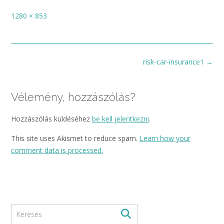
Full
1280 × 853
size
Post
risk-car-insurance1
→
navigation
Vélemény, hozzászólás?
Hozzászólás küldéséhez
be kell jelentkezni
.
This site uses Akismet to reduce spam.
Learn how your
comment data is processed.