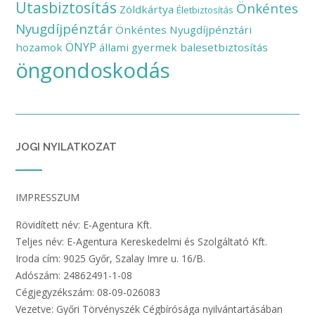
Utasbiztosítás
Önkéntes
Zöldkártya
Életbiztosítás
Nyugdíjpénztár
Önkéntes Nyugdíjpénztári
ÖNYP
hozamok
állami gyermek balesetbiztosítás
öngondoskodás
JOGI NYILATKOZAT
IMPRESSZUM
Rövidített név: E-Agentura Kft.
Teljes név: E-Agentura Kereskedelmi és Szolgáltató Kft.
Iroda cím: 9025 Győr, Szalay Imre u. 16/B.
Adószám: 24862491-1-08
Cégjegyzékszám: 08-09-026083
Vezetve: Győri Törvényszék Cégbírósága nyilvántartásában