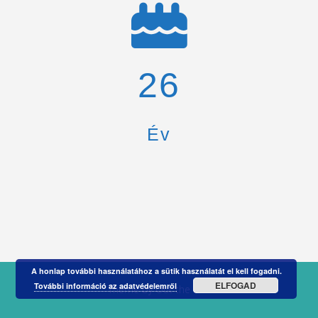
26
Év
A honlap további használatához a sütik használatát el kell fogadni.
ELFOGAD
További információ az adatvédelemről
Theme by
Out the Box