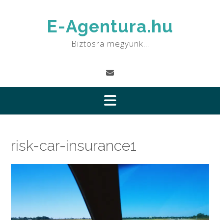
Skip
to
E-Agentura.hu
content
Biztosra megyünk…
risk-car-insurance1