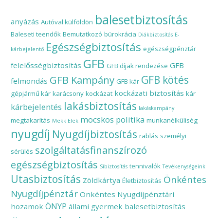
balesetbiztosítás
anyázás
Autóval külföldön
Baleseti teendők
Bemutatkozó
bürokrácia
Diákbiztosítás
E-
Egészségbiztosítás
egészségpénztár
kárbejelentő
GFB
felelősségbiztosítás
GFB
GFB díjak rendezése
GFB Kampány
GFB kötés
felmondás
GFB kár
kockázati biztosítás
gépjármű kár
karácsony
kockázat
kár
lakásbiztosítás
kárbejelentés
lakáskampány
mocskos politika
megtakarítás
munkanélküliség
Mekk Elek
nyugdíj
Nyugdíjbiztosítás
rablás
személyi
szolgáltatásfinanszírozó
sérülés
egészségbiztosítás
tennivalók
Síbiztosítás
Tevékenységeink
Utasbiztosítás
Önkéntes
Zöldkártya
Életbiztosítás
Nyugdíjpénztár
Önkéntes Nyugdíjpénztári
ÖNYP
hozamok
állami gyermek balesetbiztosítás