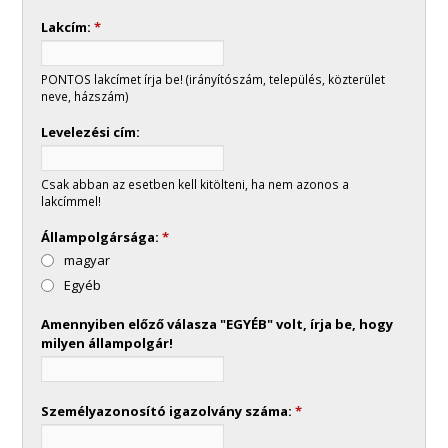
Lakcím:
*
PONTOS lakcímet írja be! (irányítószám, település, közterület
neve, házszám)
Levelezési cím:
Csak abban az esetben kell kitölteni, ha nem azonos a
lakcímmel!
Állampolgársága:
*
magyar
Egyéb
Amennyiben előző válasza "EGYÉB" volt, írja be, hogy
milyen állampolgár!
Személyazonosító igazolvány száma:
*