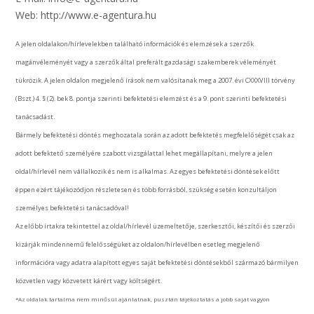
Web: http://www.e-agentura.hu
A jelen oldalakon/hírlevelekben található információk és elemzések a szerzők
magánvéleményét vagy a szerzők által preferált gazdasági szakemberek véleményét
tükrözik. A jelen oldalon megjelenő írások nem valósítanak meg a 2007. évi CXXXVIII törvény
(Bszt.) 4. § (2). bek 8. pontja szerinti befektetési elemzést és a 9. pont szerinti befektetési
tanácsadást.
Bármely befektetési döntés meghozatala során az adott befektetés megfelelőségét csak az
adott befektető személyére szabott vizsgálattal lehet megállapítani, melyre a jelen
oldal/hírlevél nem vállalkozik és nem is alkalmas. Az egyes befektetési döntések előtt
éppen ezért tájékozódjon részletesen és több forrásból, szükség esetén konzultáljon
személyes befektetési tanácsadóval!
Az előbb írtakra tekintettel az oldal/hírlevél üzemeltetője, szerkesztői, készítői és szerzői
kizárják mindennemű felelősségüket az oldalon/hírlevélben esetleg megjelenő
információra vagy adatra alapított egyes saját befektetési döntésekből származó bármilyen
közvetlen vagy közvetett kárért vagy költségért.
*Az oldalak tartalma nem minősül ajánlatnak, pusztán tájékoztatás a jobb saját vagyon