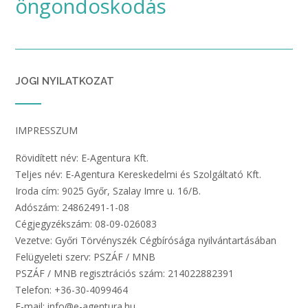
öngondoskodás
JOGI NYILATKOZAT
IMPRESSZUM
Rövidített név: E-Agentura Kft.
Teljes név: E-Agentura Kereskedelmi és Szolgáltató Kft.
Iroda cím: 9025 Győr, Szalay Imre u. 16/B.
Adószám: 24862491-1-08
Cégjegyzékszám: 08-09-026083
Vezetve: Győri Törvényszék Cégbírósága nyilvántartásában
Felügyeleti szerv: PSZÁF / MNB
PSZÁF / MNB regisztrációs szám: 214022882391
Telefon: +36-30-4099464
E-mail: info@e-agentura.hu