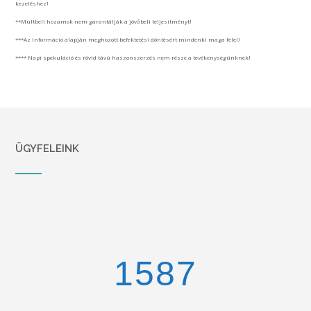
kezeléshez!
**Múltbeli hozamok nem garantálják a jövőbeli teljesítményt!
***Az információ alapján meghozott befektetési döntésért mindenki maga felel!
**** Napi spekuláció és rövid távú haszonszerzés nem része a tevékenységünknek!
ÜGYFELEINK
1670