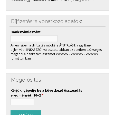
Díjfizetésre vonatkozó adatok:
Bankszámlaszám:
Amennyiben a díjfizetés módjára ÁTUTALÁST, vagy Banki
díjlehívást (INKASSZÓ) választott, abban az esetben szükséges
megadni a bankszámlaszámot xxxxxxxx - xxxxxxxx - xxxxxxxx
formátumban!
Megerősítés
Kérjük, gépelje be a következő összeadás
eredményét: 10+2
*