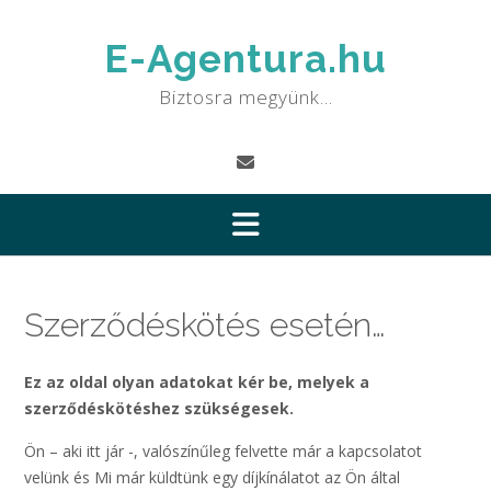
Skip
to
E-Agentura.hu
content
Biztosra megyünk…
Szerződéskötés esetén…
Ez az oldal olyan adatokat kér be, melyek a
szerződéskötéshez szükségesek.
Ön – aki itt jár -, valószínűleg felvette már a kapcsolatot
velünk és Mi már küldtünk egy díjkínálatot az Ön által