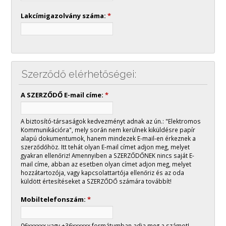
Lakcímigazolvány száma:
*
Szerződő elérhetőségei:
A SZERZŐDŐ E-mail címe:
*
A biztosító-társaságok kedvezményt adnak az ún.: "Elektromos
Kommunikációra", mely során nem kerülnek kiküldésre papír
alapú dokumentumok, hanem mindezek E-mail-en érkeznek a
szerződőhöz. Itt tehát olyan E-mail címet adjon meg, melyet
gyakran ellenőriz! Amennyiben a SZERZŐDŐNEK nincs saját E-
mail címe, abban az esetben olyan címet adjon meg, melyet
hozzátartozója, vagy kapcsolattartója ellenőriz és az oda
küldött értesítéseket a SZERZŐDŐ számára továbbít!
Mobiltelefonszám:
*
06xxxxxx vagy +36xxxxxx formátumban adja meg a számot!