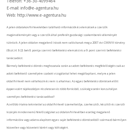
Telefon: +36-30-4099464
E-mail: info@e-agentura.hu
Web: http://www.e-agentura.hu
A jelen oldalakon/hírlevelekben található információk és elemzések a szerzők
magánvéleményét vagy a szerzők által preferált gazdasági szakemberek véleményét
tükrözik. A jelen oldalon megjelenő írások nem valósítanak meg a 2007. évi CXXXVIII törvény
(Bszt.) 4. § (2). bek 8. pontja szerinti befektetési elemzést és a 9. pont szerinti befektetési
tanácsadást.
Bármely befektetési döntés meghozatala során az adott befektetés megfelelőségét csak az
adott befektető személyére szabott vizsgálattal lehet megállapítani, melyre a jelen
oldal/hírlevél nem vállalkozik és nem is alkalmas. Az egyes befektetési döntések előtt
éppen ezért tájékozódjon részletesen és több forrásból, szükség esetén konzultáljon
személyes befektetési tanácsadóval!
Az előbb írtakra tekintettel az oldal/hírlevél üzemeltetője, szerkesztői, készítői és szerzői
kizárják mindennemű felelősségüket az oldalon/hírlevélben esetleg megjelenő
információra vagy adatra alapított egyes saját befektetési döntésekből származó bármilyen
közvetlen vagy közvetett kárért vagy költségért.