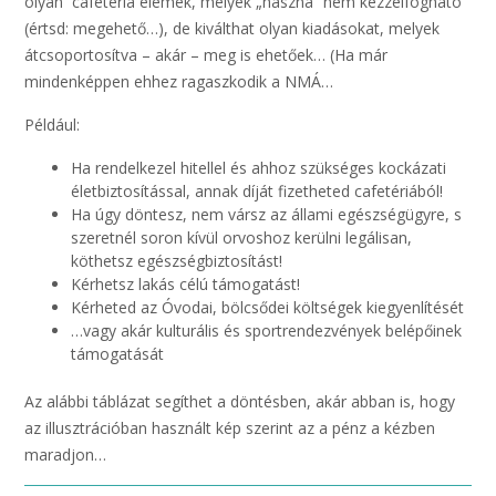
olyan cafetéria elemek, melyek „haszna” nem kézzelfogható
(értsd: megehető…), de kiválthat olyan kiadásokat, melyek
átcsoportosítva – akár – meg is ehetőek… (Ha már
mindenképpen ehhez ragaszkodik a NMÁ…
Például:
Ha rendelkezel hitellel és ahhoz szükséges kockázati
életbiztosítással, annak díját fizetheted cafetériából!
Ha úgy döntesz, nem vársz az állami egészségügyre, s
szeretnél soron kívül orvoshoz kerülni legálisan,
köthetsz egészségbiztosítást!
Kérhetsz lakás célú támogatást!
Kérheted az Óvodai, bölcsődei költségek kiegyenlítését
…vagy akár kulturális és sportrendezvények belépőinek
támogatását
Az alábbi táblázat segíthet a döntésben, akár abban is, hogy
az illusztrációban használt kép szerint az a pénz a kézben
maradjon…