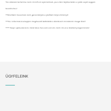
*Az oldalak tartalma nem minősül ajánlatnak, pusztán tájékoztatás a jobb saját vagyon
kezeléshez!
**Múltbeli hozamok nem garantálják a jövőbeli teljesítményt!
***Az információ alapján meghozott befektetési döntésért mindenki maga felel!
**** Napi spekuláció és rövid távú haszonszerzés nem része a tevékenységünknek!
ÜGYFELEINK