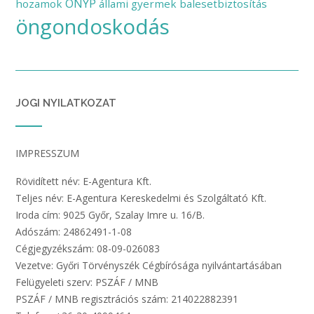
ÖNYP
hozamok
állami gyermek balesetbiztosítás
öngondoskodás
JOGI NYILATKOZAT
IMPRESSZUM
Rövidített név: E-Agentura Kft.
Teljes név: E-Agentura Kereskedelmi és Szolgáltató Kft.
Iroda cím: 9025 Győr, Szalay Imre u. 16/B.
Adószám: 24862491-1-08
Cégjegyzékszám: 08-09-026083
Vezetve: Győri Törvényszék Cégbírósága nyilvántartásában
Felügyeleti szerv: PSZÁF / MNB
PSZÁF / MNB regisztrációs szám: 214022882391