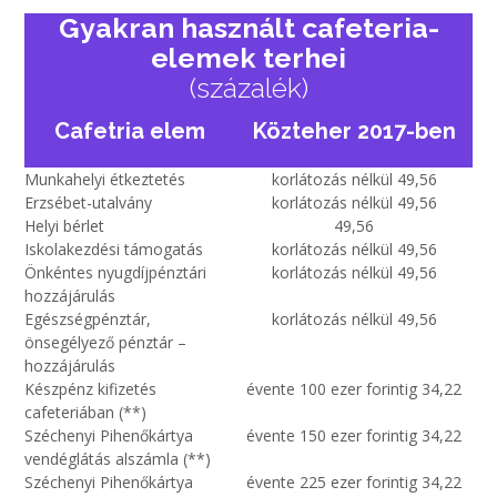
Gyakran használt cafeteria-
elemek terhei
(százalék)
Cafetria elem
Közteher 2017-ben
Munkahelyi étkeztetés
korlátozás nélkül 49,56
Erzsébet-utalvány
korlátozás nélkül 49,56
Helyi bérlet
49,56
Iskolakezdési támogatás
korlátozás nélkül 49,56
Önkéntes nyugdíjpénztári
korlátozás nélkül 49,56
hozzájárulás
Egészségpénztár,
korlátozás nélkül 49,56
önsegélyező pénztár –
hozzájárulás
Készpénz kifizetés
évente 100 ezer forintig 34,22
cafeteriában (**)
Széchenyi Pihenőkártya
évente 150 ezer forintig 34,22
vendéglátás alszámla (**)
Széchenyi Pihenőkártya
évente 225 ezer forintig 34,22