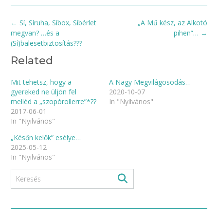
Post
←
Sí, Síruha, Síbox, Síbérlet
„A Mű kész, az Alkotó
navigation
megvan? …és a
pihen”…
→
(Sí)balesetbiztosítás???
Related
Mit tehetsz, hogy a
A Nagy Megvilágosodás…
gyereked ne üljön fel
2020-10-07
melléd a „szopórollerre”*??
In "Nyilvános"
2017-06-01
In "Nyilvános"
„Későn kelők” esélye…
2025-05-12
In "Nyilvános"