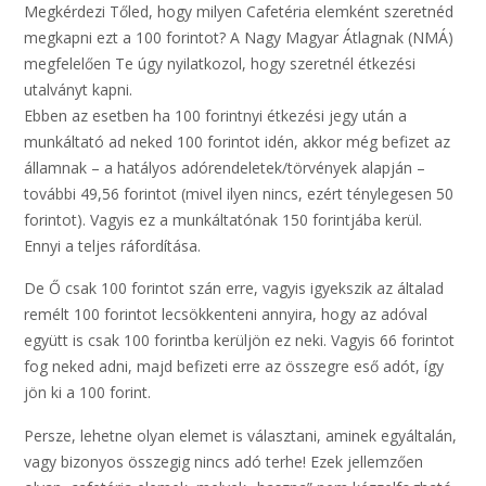
Megkérdezi Tőled, hogy milyen Cafetéria elemként szeretnéd
megkapni ezt a 100 forintot? A Nagy Magyar Átlagnak (NMÁ)
megfelelően Te úgy nyilatkozol, hogy szeretnél étkezési
utalványt kapni.
Ebben az esetben ha 100 forintnyi étkezési jegy után a
munkáltató ad neked 100 forintot idén, akkor még befizet az
államnak – a hatályos adórendeletek/törvények alapján –
további 49,56 forintot (mivel ilyen nincs, ezért ténylegesen 50
forintot). Vagyis ez a munkáltatónak 150 forintjába kerül.
Ennyi a teljes ráfordítása.
De Ő csak 100 forintot szán erre, vagyis igyekszik az általad
remélt 100 forintot lecsökkenteni annyira, hogy az adóval
együtt is csak 100 forintba kerüljön ez neki. Vagyis 66 forintot
fog neked adni, majd befizeti erre az összegre eső adót, így
jön ki a 100 forint.
Persze, lehetne olyan elemet is választani, aminek egyáltalán,
vagy bizonyos összegig nincs adó terhe! Ezek jellemzően