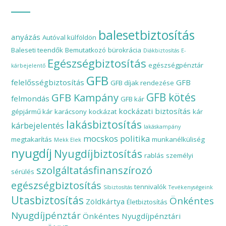
balesetbiztosítás
anyázás
Autóval külföldön
Baleseti teendők
Bemutatkozó
bürokrácia
Diákbiztosítás
E-
Egészségbiztosítás
egészségpénztár
kárbejelentő
GFB
felelősségbiztosítás
GFB
GFB díjak rendezése
GFB Kampány
GFB kötés
felmondás
GFB kár
kockázati biztosítás
gépjármű kár
karácsony
kockázat
kár
lakásbiztosítás
kárbejelentés
lakáskampány
mocskos politika
megtakarítás
munkanélküliség
Mekk Elek
nyugdíj
Nyugdíjbiztosítás
rablás
személyi
szolgáltatásfinanszírozó
sérülés
egészségbiztosítás
tennivalók
Síbiztosítás
Tevékenységeink
Utasbiztosítás
Önkéntes
Zöldkártya
Életbiztosítás
Nyugdíjpénztár
Önkéntes Nyugdíjpénztári