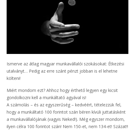
Ismerve az átlag magyar munkavállalói szokásokat: Étkezési
utalványt… Pedig az erre szánt pénzt jobban is el lehetne
költeni!
Miért mondom ezt? Ahhoz hogy érthető legyen egy kicsit
gondolkozni kell a munkáltató agyával is!
A számolás – és az egyszerűség – kedvéért, tételezzük fel,
hogy a munkáltató 100 forintot szán béren kívüli juttatásként
a munkavállalójának (vagyis Neked!). Még egyszer mondom,
ilyen célra 100 forintot szán! Nem 150-et, nem 134-et! Százat!!