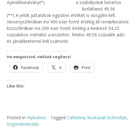
Ajándékutalvány(*)
a szabályokat betartva
korlátlanul 49,56
(**) A jelölt juttatások együttes értékét is vizsgálni kell.
Versenyszférában évi 450 ezer forint értékig áll rendelkezésre
közszférában évi 200 ezer forint értékig a kedvező 34,22
százalékos mértékű a közteher, felette 49,56 százalék adó-
és járulékteherrel kell számolni.
Ha megosztod, nekünk segítesz!
Facebook
X
Print
Like this:
Posted in
Nyilvános
Tagged
Cafetéria
,
kockázati biztosítás
,
öngondoskodás