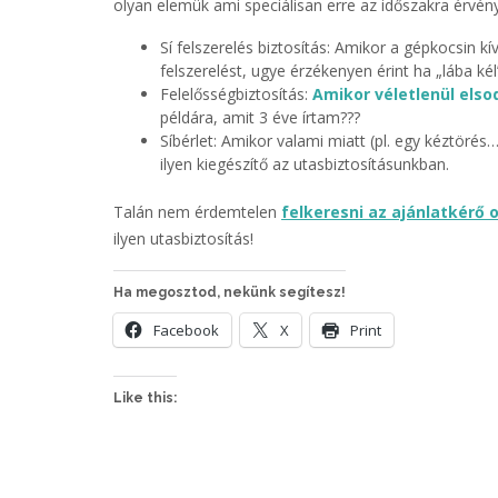
olyan elemük ami speciálisan erre az időszakra érvénye
Sí felszerelés biztosítás: Amikor a gépkocsin k
felszerelést, ugye érzékenyen érint ha „lába ké
Felelősségbiztosítás:
Amikor véletlenül els
példára, amit 3 éve írtam???
Síbérlet: Amikor valami miatt (pl. egy kéztöré
ilyen kiegészítő az utasbiztosításunkban.
Talán nem érdemtelen
felkeresni az ajánlatkérő 
ilyen utasbiztosítás!
Ha megosztod, nekünk segítesz!
Facebook
X
Print
Like this: