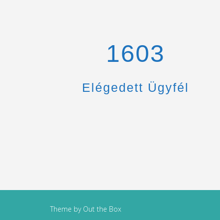
1670
Elégedett Ügyfél
Theme by
Out the Box