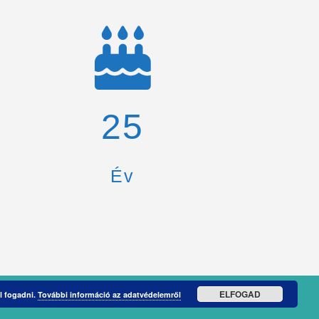
26
Év
ELFOGAD
l fogadni.
További információ az adatvédelemről