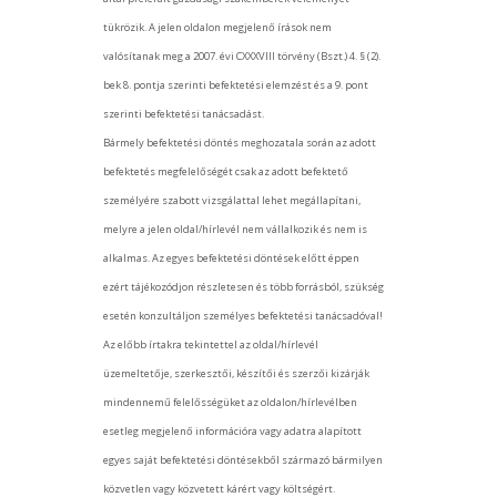
tükrözik. A jelen oldalon megjelenő írások nem
valósítanak meg a 2007. évi CXXXVIII törvény (Bszt.) 4. § (2).
bek 8. pontja szerinti befektetési elemzést és a 9. pont
szerinti befektetési tanácsadást.
Bármely befektetési döntés meghozatala során az adott
befektetés megfelelőségét csak az adott befektető
személyére szabott vizsgálattal lehet megállapítani,
melyre a jelen oldal/hírlevél nem vállalkozik és nem is
alkalmas. Az egyes befektetési döntések előtt éppen
ezért tájékozódjon részletesen és több forrásból, szükség
esetén konzultáljon személyes befektetési tanácsadóval!
Az előbb írtakra tekintettel az oldal/hírlevél
üzemeltetője, szerkesztői, készítői és szerzői kizárják
mindennemű felelősségüket az oldalon/hírlevélben
esetleg megjelenő információra vagy adatra alapított
egyes saját befektetési döntésekből származó bármilyen
közvetlen vagy közvetett kárért vagy költségért.