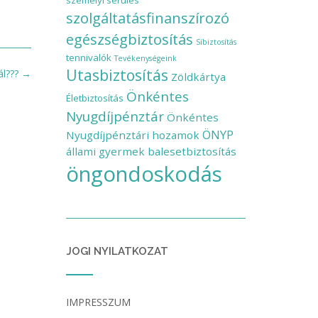
személyi sérülés
szolgáltatásfinanszírozó
egészségbiztosítás
Síbiztosítás
tennivalók
Tevékenységeink
Utasbiztosítás
ál???
→
Zöldkártya
Önkéntes
Életbiztosítás
Nyugdíjpénztár
Önkéntes
ÖNYP
Nyugdíjpénztári hozamok
állami gyermek balesetbiztosítás
öngondoskodás
JOGI NYILATKOZAT
IMPRESSZUM