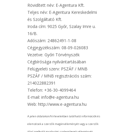
Rövidített név: E-Agentura Kft.
Teljes név: E-Agentura Kereskedelmi
és Szolgáltató Kft.
Iroda cím: 9025 Győr, Szalay Imre u.
16/B.
Adószám: 24862491-1-08
Cégjegyzékszám: 08-09-026083
Vezetve: Győri Törvényszék
Cégbírósága nyilvántartásában
Felügyeleti szerv: PSZÁF / MNB
PSZÁF / MNB regisztrációs szám:
214022882391
Telefon: +36-30-4099464
E-mail: info@e-agentura.hu
Web: http://www.e-agentura.hu
A jelen oldalakon/hírlevelekben található információk és
elemzések a szerzők magánvéleményét vagy a szerzők
által preferált gazdasági szakemberek véleményét