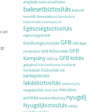
anyázás
Autóval külföldön
balesetbiztosítás
Baleseti
teendők
Bemutatkozó
bürokrácia
Diákbiztosítás
E-kárbejelentő
Egészségbiztosítás
a van
egészségpénztár
GFB
felelősségbiztosítás
GFB díjak
egy
GFB
GFB felmondás
rendezése
Kampány
GFB kötés
GFB kár
gépjármű kár
karácsony
kockázat
kockázati biztosítás
kár
kárbejelentés
lakásbiztosítás
lakáskampány
mocskos
megtakarítás
Mekk Elek
nyugdíj
politika
munkanélküliség
Nyugdíjbiztosítás
rablás