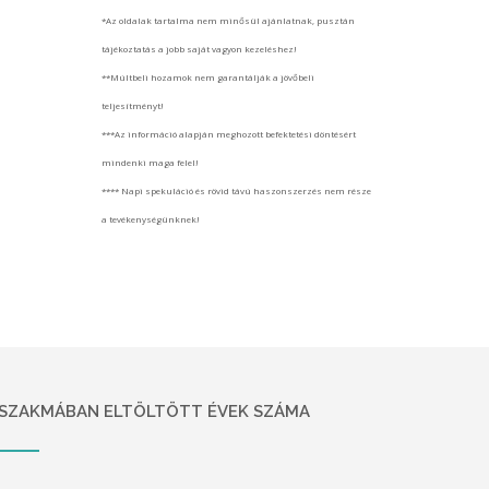
*Az oldalak tartalma nem minősül ajánlatnak, pusztán
tájékoztatás a jobb saját vagyon kezeléshez!
**Múltbeli hozamok nem garantálják a jövőbeli
teljesítményt!
***Az információ alapján meghozott befektetési döntésért
mindenki maga felel!
**** Napi spekuláció és rövid távú haszonszerzés nem része
a tevékenységünknek!
SZAKMÁBAN ELTÖLTÖTT ÉVEK SZÁMA