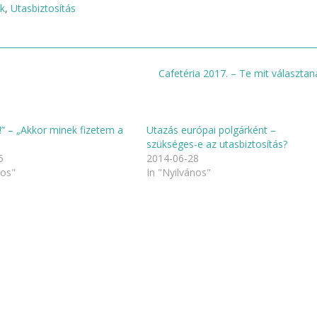
ok
,
Utasbiztosítás
Cafetéria 2017. – Te mit választan
 – „Akkor minek fizetem a
Utazás európai polgárként –
szükséges-e az utasbiztosítás?
5
2014-06-28
nos"
In "Nyilvános"