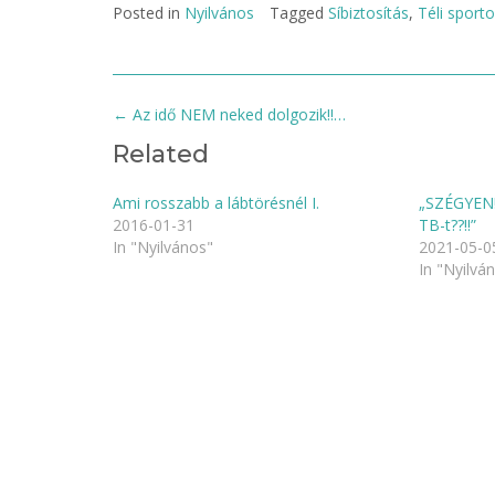
Posted in
Nyilvános
Tagged
Síbiztosítás
,
Téli sport
Post
←
Az idő NEM neked dolgozik!!…
navigation
Related
Ami rosszabb a lábtörésnél I.
„SZÉGYEN!”
2016-01-31
TB-t??!!”
In "Nyilvános"
2021-05-0
In "Nyilvá