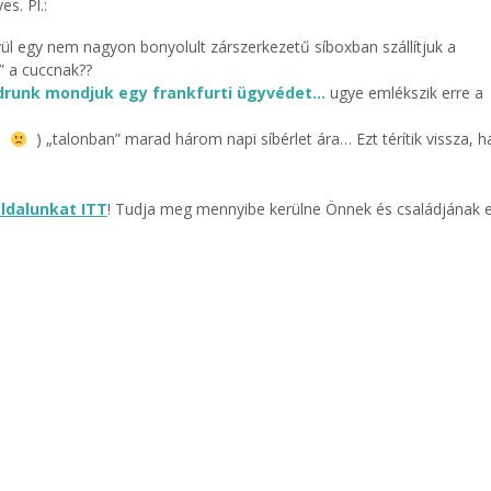
s. Pl.:
ívül egy nem nagyon bonyolult zárszerkezetű síboxban szállítjuk a
l” a cuccnak??
odrunk mondjuk egy frankfurti ügyvédet…
ugye emlékszik erre a
s…
) „talonban” marad három napi síbérlet ára… Ezt térítik vissza, h
oldalunkat ITT
! Tudja meg mennyibe kerülne Önnek és családjának 