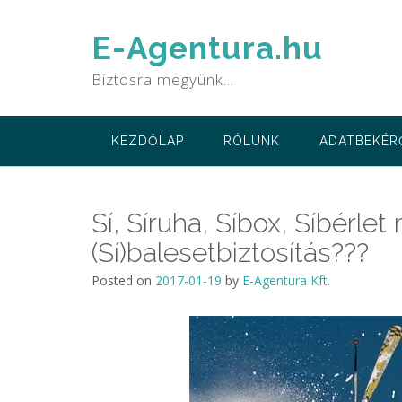
Skip
to
E-Agentura.hu
content
Biztosra megyünk…
KEZDŐLAP
RÓLUNK
ADATBEKÉR
Sí, Síruha, Síbox, Síbérle
(Sí)balesetbiztosítás???
Posted on
2017-01-19
by
E-Agentura Kft.