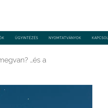
ŐK
ÜGYINTÉZÉS
NYOMTATVÁNYOK
KAPCSO
t megvan? …és a