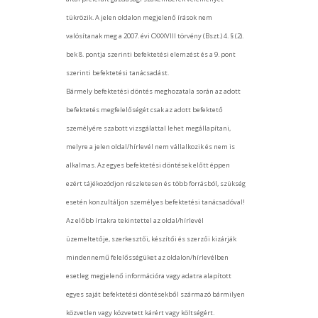
tükrözik. A jelen oldalon megjelenő írások nem
valósítanak meg a 2007. évi CXXXVIII törvény (Bszt.) 4. § (2).
bek 8. pontja szerinti befektetési elemzést és a 9. pont
szerinti befektetési tanácsadást.
Bármely befektetési döntés meghozatala során az adott
befektetés megfelelőségét csak az adott befektető
személyére szabott vizsgálattal lehet megállapítani,
melyre a jelen oldal/hírlevél nem vállalkozik és nem is
alkalmas. Az egyes befektetési döntések előtt éppen
ezért tájékozódjon részletesen és több forrásból, szükség
esetén konzultáljon személyes befektetési tanácsadóval!
Az előbb írtakra tekintettel az oldal/hírlevél
üzemeltetője, szerkesztői, készítői és szerzői kizárják
mindennemű felelősségüket az oldalon/hírlevélben
esetleg megjelenő információra vagy adatra alapított
egyes saját befektetési döntésekből származó bármilyen
közvetlen vagy közvetett kárért vagy költségért.