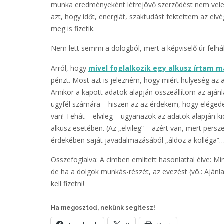
munka eredményeként létrejövő szerződést nem velem
azt, hogy időt, energiát, szaktudást fektettem az el
meg is fizetik.
Nem lett semmi a dologból, mert a képviselő úr felhá
Arról, hogy
mivel foglalkozik egy alkusz írtam m
pénzt. Most azt is jelezném, hogy miért hülyeség az 
Amikor a kapott adatok alapján összeállítom az aján
ügyfél számára – hiszen az az érdekem, hogy elégede
van! Tehát – elvileg – ugyanazok az adatok alapján 
alkusz esetében. (Az „elvileg” – azért van, mert per
érdekében saját javadalmazásából „áldoz a kolléga”
Összefoglalva: A címben említett hasonlattal élve: Mi
de ha a dolgok munkás-részét, az evezést (vö.: Ajánla
kell fizetni!
Ha megosztod, nekünk segítesz!