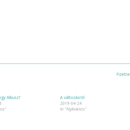
Fizetn
egy Alkusz?
A változásról
3
2019-04-24
nos"
In "Nyilvános"