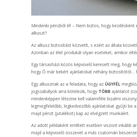
Mindenki pénzből él! – Nem biztos, hogy kezdésként elé
alkuszt?
Az alkusz biztosítást közvetít, s ezért az általa közve
Azonban az élet produkál olyan eseteket, amikor elt
Egy társasházi közös képviselő keresett meg, hogy kés
hogy Ő már bekért ajánlatokat néhány biztosítótól… Na
Egy alkusznak az a feladata, hogy az
ÜGYFÉL
megbízá
jogszabályok arra kötelezik, hogy
TÖBB
ajánlatot (sz
mindenképpen léteznie kell valamiféle bizalmi viszon
legmegfelelőbb, legkedvezőbb ajánlatokat gyűjti be a 
majd pénzt (jutalékot) kap az elvégzett munkáért.
Az adott példaként említett esetben viszont inkább a
majd a képviselő összevet a más csatornán beszerzett