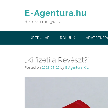
Skip
to
E-Agentura.hu
content
Biztosra megyünk…
KEZDŐLAP
RÓLUNK
ADATBEKÉR
„Ki fizeti a Révészt?”
Posted on
2023-01-25
by
E-Agentura Kft.