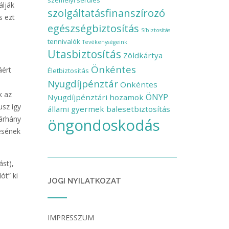
személyi sérülés
álják
szolgáltatásfinanszírozó
s ezt
egészségbiztosítás
Síbiztosítás
tennivalók
Tevékenységeink
Utasbiztosítás
Zöldkártya
Önkéntes
áért
Életbiztosítás
Nyugdíjpénztár
Önkéntes
k az
ÖNYP
Nyugdíjpénztári hozamok
usz így
állami gyermek balesetbiztosítás
kárhány
öngondoskodás
zésének
ást),
ót” ki
JOGI NYILATKOZAT
IMPRESSZUM