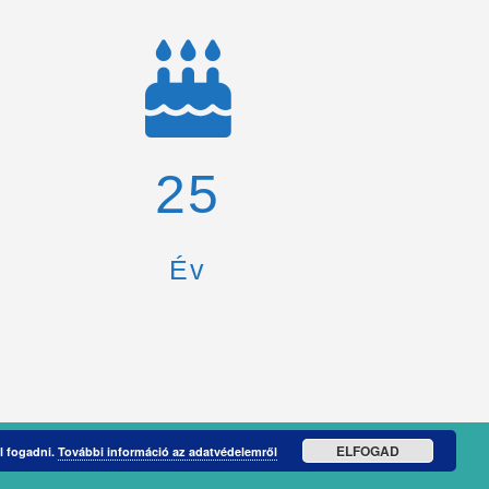
26
Év
ELFOGAD
l fogadni.
További információ az adatvédelemről