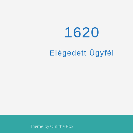
1670
Elégedett Ügyfél
Theme by
Out the Box