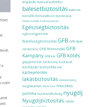
anyázás
Autóval külföldön
balesetbiztosítás
Baleseti
teendők
Bemutatkozó
bürokrácia
fizeti
Diákbiztosítás
E-kárbejelentő
Egészségbiztosítás
egészségpénztár
et.
GFB
felelősségbiztosítás
GFB díjak
GFB
GFB felmondás
rendezése
erült,
Kampány
GFB kötés
GFB kár
gépjármű kár
karácsony
kockázat
 a
kockázati biztosítás
kár
kárbejelentés
a
lakásbiztosítás
lakáskampány
i ezért
mocskos
megtakarítás
Mekk Elek
nyugdíj
politika
munkanélküliség
 amit
Nyugdíjbiztosítás
rablás
zett