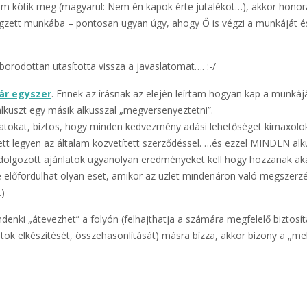
 kötik meg (magyarul: Nem én kapok érte jutalékot…), akkor honor
végzett munkába – pontosan ugyan úgy, ahogy Ő is végzi a munkáját é
borodottan utasította vissza a javaslatomat…. :-/
ár egyszer
. Ennek az írásnak az elején leírtam hogyan kap a munkáj
alkuszt egy másik alkusszal „megversenyeztetni”.
latokat, biztos, hogy minden kedvezmény adási lehetőséget kimaxolo
tt legyen az általam közvetített szerződéssel. …és ezzel MINDEN alk
kidolgozott ajánlatok ugyanolyan eredményeket kell hogy hozzanak a
sze előfordulhat olyan eset, amikor az üzlet mindenáron való megszer
…)
ndenki „átevezhet” a folyón (felhajthatja a számára megfelelő biztosít
tok elkészítését, összehasonlítását) másra bízza, akkor bizony a „mel