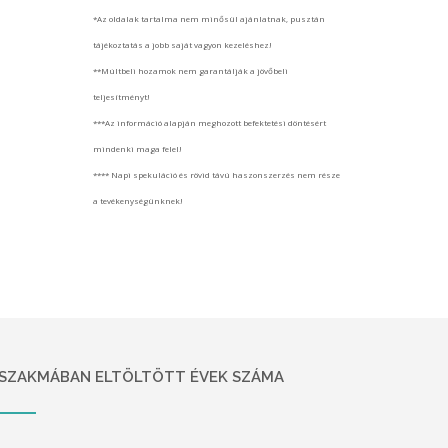
*Az oldalak tartalma nem minősül ajánlatnak, pusztán
tájékoztatás a jobb saját vagyon kezeléshez!
**Múltbeli hozamok nem garantálják a jövőbeli
teljesítményt!
***Az információ alapján meghozott befektetési döntésért
mindenki maga felel!
**** Napi spekuláció és rövid távú haszonszerzés nem része
a tevékenységünknek!
SZAKMÁBAN ELTÖLTÖTT ÉVEK SZÁMA