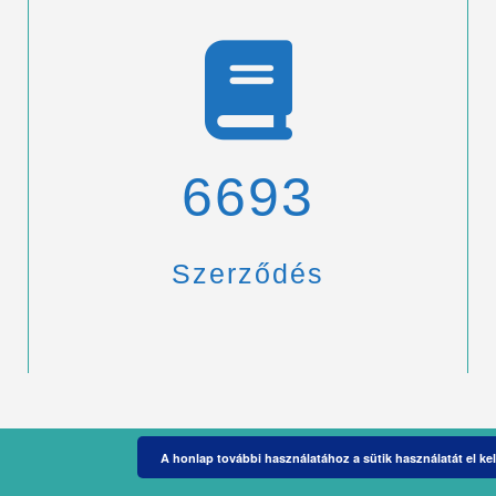
6900
Szerződés
A honlap további használatához a sütik használatát el kel