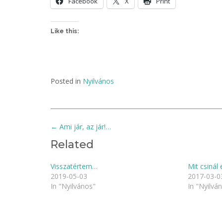
Facebook
X
Print
Like this:
Posted in
Nyilvános
Post
←
Ami jár, az jár!…
navigation
Related
Visszatértem…
Mit csinál 
2019-05-03
2017-03-0
In "Nyilvános"
In "Nyilvá