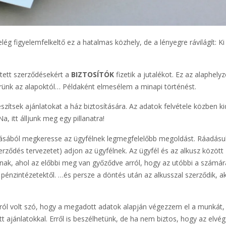
g figyelemfelkeltő ez a hatalmas közhely, de a lényegre rávilágít: Ki 
tített szerződésekért a
BIZTOSÍTÓK
fizetik a jutalékot. Ez az alaphelyz
érünk az alapoktól… Példaként elmesélem a minapi történést.
zítsek ajánlatokat a ház biztosítására. Az adatok felvétele közben kid
, itt álljunk meg egy pillanatra!
sából megkeresse az ügyfélnek legmegfelelőbb megoldást. Ráadásul
erződés tervezetet) adjon az ügyfélnek. Az ügyfél és az alkusz között
ynak, ahol az előbbi meg van győződve arról, hogy az utóbbi a számár
pénzintézetektől. …és persze a döntés után az alkusszal szerződik, ak
rról volt szó, hogy a megadott adatok alapján végezzem el a munkát,
 ajánlatokkal. Erről is beszélhetünk, de ha nem biztos, hogy az elvég