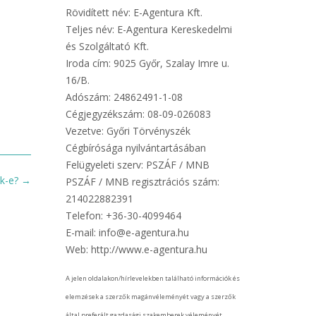
Rövidített név: E-Agentura Kft.
Teljes név: E-Agentura Kereskedelmi
és Szolgáltató Kft.
Iroda cím: 9025 Győr, Szalay Imre u.
16/B.
Adószám: 24862491-1-08
Cégjegyzékszám: 08-09-026083
Vezetve: Győri Törvényszék
Cégbírósága nyilvántartásában
Felügyeleti szerv: PSZÁF / MNB
ek-e?
→
PSZÁF / MNB regisztrációs szám:
214022882391
Telefon: +36-30-4099464
E-mail: info@e-agentura.hu
Web: http://www.e-agentura.hu
A jelen oldalakon/hírlevelekben található információk és
elemzések a szerzők magánvéleményét vagy a szerzők
által preferált gazdasági szakemberek véleményét