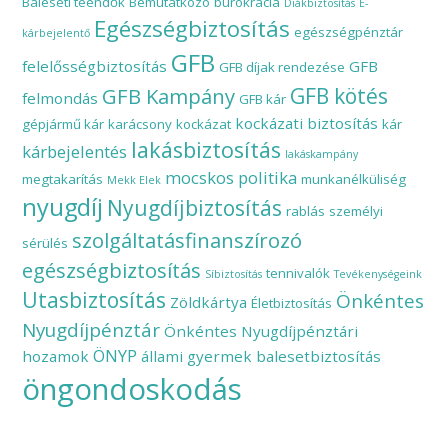
Baleseti teendők
Bemutatkozó
bürokrácia
Diákbiztosítás
E-
Egészségbiztosítás
egészségpénztár
kárbejelentő
GFB
felelősségbiztosítás
GFB
GFB díjak rendezése
GFB Kampány
GFB kötés
felmondás
GFB kár
kockázati biztosítás
gépjármű kár
karácsony
kockázat
kár
lakásbiztosítás
kárbejelentés
lakáskampány
mocskos politika
megtakarítás
munkanélküliség
Mekk Elek
nyugdíj
Nyugdíjbiztosítás
rablás
személyi
szolgáltatásfinanszírozó
sérülés
egészségbiztosítás
tennivalók
Síbiztosítás
Tevékenységeink
Utasbiztosítás
Önkéntes
Zöldkártya
Életbiztosítás
Nyugdíjpénztár
Önkéntes Nyugdíjpénztári
ÖNYP
hozamok
állami gyermek balesetbiztosítás
öngondoskodás