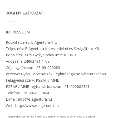
JOGI NYILATKOZAT
IMPRESSZUM
Rövidített név: E-Agentura Kft.
Teljes név: E-Agentura Kereskedelmi és Szolgáltató Kft.
Iroda cím: 9025 Győr, Szalay Imre u. 16/B.
Adószám: 24862491-1-08
Cégjegyzékszám: 08-09-026083
Vezetve: Győri Törvényszék Cégbírósága nyilvántartásában
Felügyeleti szerv: PSZÁF / MNB
PSZÁF / MNB regisztrációs szám: 214022882391
Telefon: +36-30-4099464
E-mail: info@e-agentura.hu
Web: http://www.e-agentura.hu
A jelen oldalakon/hírlevelekben található információk és elemzések a szerzők