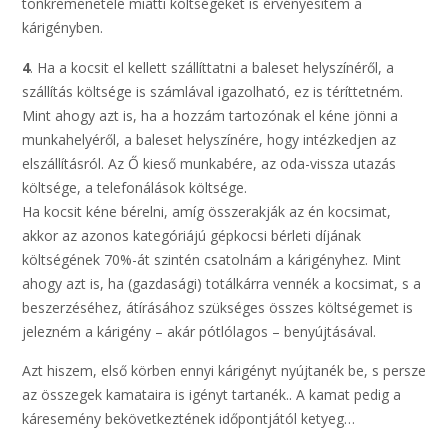
tönkremenetele miatti költségeket is érvényesítem a
kárigényben.
4
. Ha a kocsit el kellett szállíttatni a baleset helyszínéről, a
szállítás költsége is számlával igazolható, ez is téríttetném.
Mint ahogy azt is, ha a hozzám tartozónak el kéne jönni a
munkahelyéről, a baleset helyszínére, hogy intézkedjen az
elszállításról. Az Ő kieső munkabére, az oda-vissza utazás
költsége, a telefonálások költsége.
Ha kocsit kéne bérelni, amíg összerakják az én kocsimat,
akkor az azonos kategóriájú gépkocsi bérleti díjának
költségének 70%-át szintén csatolnám a kárigényhez. Mint
ahogy azt is, ha (gazdasági) totálkárra vennék a kocsimat, s a
beszerzéséhez, átírásához szükséges összes költségemet is
jelezném a kárigény – akár pótlólagos – benyújtásával.
Azt hiszem, első körben ennyi kárigényt nyújtanék be, s persze
az összegek kamataira is igényt tartanék.. A kamat pedig a
káresemény bekövetkeztének időpontjától ketyeg…