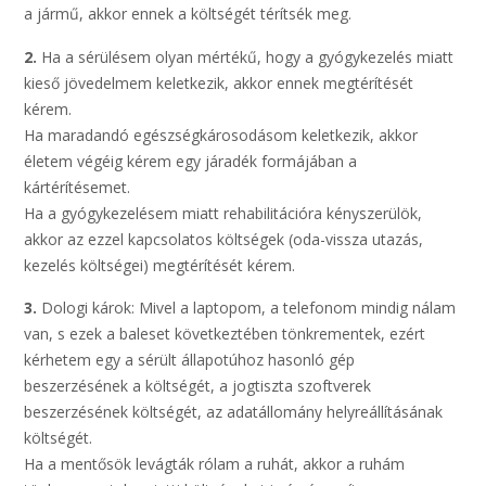
a jármű, akkor ennek a költségét térítsék meg.
2.
Ha a sérülésem olyan mértékű, hogy a gyógykezelés miatt
kieső jövedelmem keletkezik, akkor ennek megtérítését
kérem.
Ha maradandó egészségkárosodásom keletkezik, akkor
életem végéig kérem egy járadék formájában a
kártérítésemet.
Ha a gyógykezelésem miatt rehabilitációra kényszerülök,
akkor az ezzel kapcsolatos költségek (oda-vissza utazás,
kezelés költségei) megtérítését kérem.
3.
Dologi károk: Mivel a laptopom, a telefonom mindig nálam
van, s ezek a baleset következtében tönkrementek, ezért
kérhetem egy a sérült állapotúhoz hasonló gép
beszerzésének a költségét, a jogtiszta szoftverek
beszerzésének költségét, az adatállomány helyreállításának
költségét.
Ha a mentősök levágták rólam a ruhát, akkor a ruhám