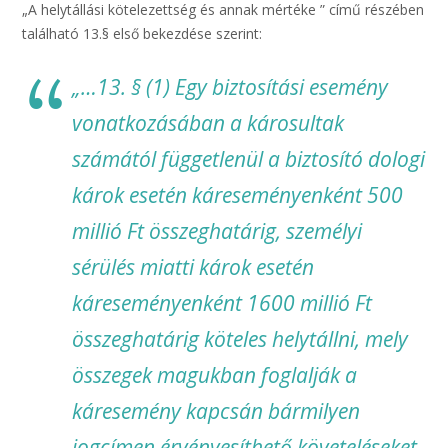
„A helytállási kötelezettség és annak mértéke ” című részében
található 13.§ első bekezdése szerint:
„…13. § (1) Egy biztosítási esemény
vonatkozásában a károsultak
számától függetlenül a biztosító dologi
károk esetén káreseményenként 500
millió Ft összeghatárig, személyi
sérülés miatti károk esetén
káreseményenként 1600 millió Ft
összeghatárig köteles helytállni, mely
összegek magukban foglalják a
káresemény kapcsán bármilyen
jogcímen érvényesíthető követeléseket,