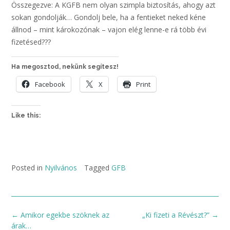
Összegezve: A KGFB nem olyan szimpla biztosítás, ahogy azt
sokan gondolják… Gondolj bele, ha a fentieket neked kéne
állnod – mint károkozónak – vajon elég lenne-e rá több évi
fizetésed???
Ha megosztod, nekünk segítesz!
Facebook
X
Print
Like this:
Posted in
Nyilvános
Tagged
GFB
Post
←
Amikor egekbe szöknek az
„Ki fizeti a Révészt?”
→
navigation
árak…