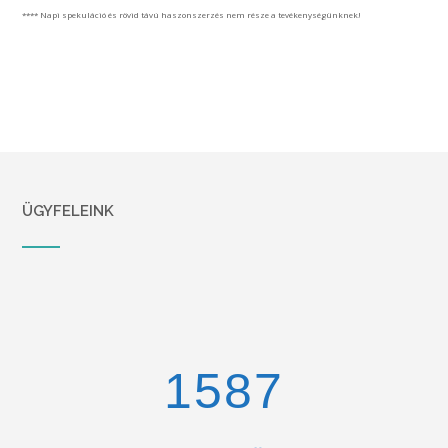
**** Napi spekuláció és rövid távú haszonszerzés nem része a tevékenységünknek!
ÜGYFELEINK
1670