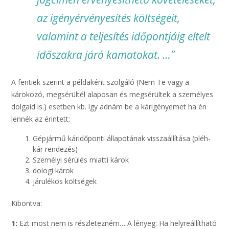
az igényérvényesítés költségeit,
valamint a teljesítés időpontjáig eltelt
időszakra járó kamatokat. …”
A fentiek szerint a példaként szolgáló (Nem Te vagy a
károkozó, megsérültél alaposan és megsérültek a személyes
dolgaid is.) esetben kb. így adnám be a kárigényemet ha én
lennék az érintett:
Gépjármű káridőponti állapotának visszaállítása (pléh-
kár rendezés)
Személyi sérülés miatti károk
dologi károk
járulékos költségek
Kibontva:
1:
Ezt most nem is részletezném… A lényeg: Ha helyreállítható