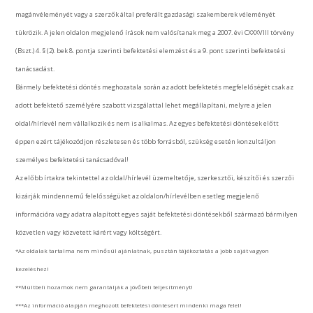
magánvéleményét vagy a szerzők által preferált gazdasági szakemberek véleményét
tükrözik. A jelen oldalon megjelenő írások nem valósítanak meg a 2007. évi CXXXVIII törvény
(Bszt.) 4. § (2). bek 8. pontja szerinti befektetési elemzést és a 9. pont szerinti befektetési
tanácsadást.
Bármely befektetési döntés meghozatala során az adott befektetés megfelelőségét csak az
adott befektető személyére szabott vizsgálattal lehet megállapítani, melyre a jelen
oldal/hírlevél nem vállalkozik és nem is alkalmas. Az egyes befektetési döntések előtt
éppen ezért tájékozódjon részletesen és több forrásból, szükség esetén konzultáljon
személyes befektetési tanácsadóval!
Az előbb írtakra tekintettel az oldal/hírlevél üzemeltetője, szerkesztői, készítői és szerzői
kizárják mindennemű felelősségüket az oldalon/hírlevélben esetleg megjelenő
információra vagy adatra alapított egyes saját befektetési döntésekből származó bármilyen
közvetlen vagy közvetett kárért vagy költségért.
*Az oldalak tartalma nem minősül ajánlatnak, pusztán tájékoztatás a jobb saját vagyon
kezeléshez!
**Múltbeli hozamok nem garantálják a jövőbeli teljesítményt!
***Az információ alapján meghozott befektetési döntésért mindenki maga felel!