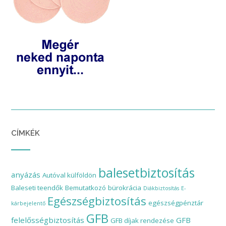
CÍMKÉK
balesetbiztosítás
anyázás
Autóval külföldön
Baleseti teendők
Bemutatkozó
bürokrácia
Diákbiztosítás
E-
Egészségbiztosítás
egészségpénztár
kárbejelentő
GFB
felelősségbiztosítás
GFB
GFB díjak rendezése