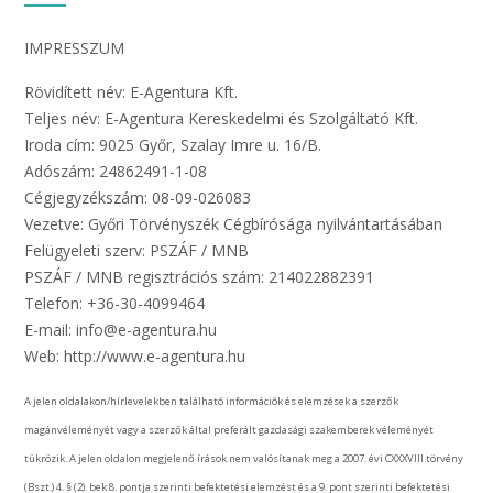
IMPRESSZUM
Rövidített név: E-Agentura Kft.
Teljes név: E-Agentura Kereskedelmi és Szolgáltató Kft.
Iroda cím: 9025 Győr, Szalay Imre u. 16/B.
Adószám: 24862491-1-08
Cégjegyzékszám: 08-09-026083
Vezetve: Győri Törvényszék Cégbírósága nyilvántartásában
Felügyeleti szerv: PSZÁF / MNB
PSZÁF / MNB regisztrációs szám: 214022882391
Telefon: +36-30-4099464
E-mail: info@e-agentura.hu
Web: http://www.e-agentura.hu
A jelen oldalakon/hírlevelekben található információk és elemzések a szerzők
magánvéleményét vagy a szerzők által preferált gazdasági szakemberek véleményét
tükrözik. A jelen oldalon megjelenő írások nem valósítanak meg a 2007. évi CXXXVIII törvény
(Bszt.) 4. § (2). bek 8. pontja szerinti befektetési elemzést és a 9. pont szerinti befektetési