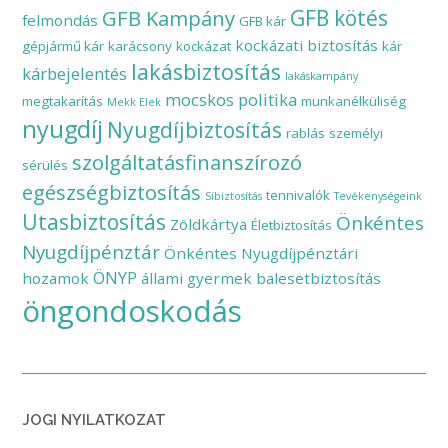
GFB Kampány
GFB kötés
felmondás
GFB kár
kockázati biztosítás
gépjármű kár
karácsony
kockázat
kár
lakásbiztosítás
kárbejelentés
lakáskampány
mocskos politika
megtakarítás
munkanélküliség
Mekk Elek
nyugdíj
Nyugdíjbiztosítás
rablás
személyi
szolgáltatásfinanszírozó
sérülés
egészségbiztosítás
tennivalók
Síbiztosítás
Tevékenységeink
Utasbiztosítás
Önkéntes
Zöldkártya
Életbiztosítás
Nyugdíjpénztár
Önkéntes Nyugdíjpénztári
ÖNYP
hozamok
állami gyermek balesetbiztosítás
öngondoskodás
JOGI NYILATKOZAT