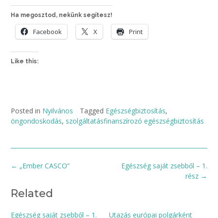
Ha megosztod, nekünk segítesz!
Facebook
X
Print
Like this:
Posted in
Nyilvános
Tagged
Egészségbiztosítás
,
öngondoskodás
,
szolgáltatásfinanszírozó egészségbiztosítás
Post
←
„Ember CASCO”
Egészség saját zsebből – 1.
navigation
rész
→
Related
Egészség saját zsebből – 1.
Utazás európai polgárként