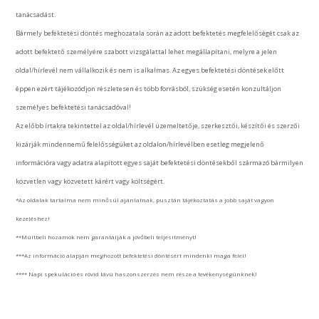
tanácsadást.
Bármely befektetési döntés meghozatala során az adott befektetés megfelelőségét csak az
adott befektető személyére szabott vizsgálattal lehet megállapítani, melyre a jelen
oldal/hírlevél nem vállalkozik és nem is alkalmas. Az egyes befektetési döntések előtt
éppen ezért tájékozódjon részletesen és több forrásból, szükség esetén konzultáljon
személyes befektetési tanácsadóval!
Az előbb írtakra tekintettel az oldal/hírlevél üzemeltetője, szerkesztői, készítői és szerzői
kizárják mindennemű felelősségüket az oldalon/hírlevélben esetleg megjelenő
információra vagy adatra alapított egyes saját befektetési döntésekből származó bármilyen
közvetlen vagy közvetett kárért vagy költségért.
*Az oldalak tartalma nem minősül ajánlatnak, pusztán tájékoztatás a jobb saját vagyon
kezeléshez!
**Múltbeli hozamok nem garantálják a jövőbeli teljesítményt!
***Az információ alapján meghozott befektetési döntésért mindenki maga felel!
**** Napi spekuláció és rövid távú haszonszerzés nem része a tevékenységünknek!