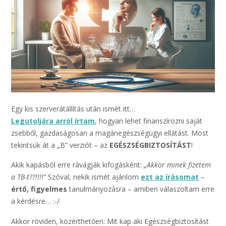
Egy kis szerverátállítás után ismét itt…
Legutoljára arról írtam
, hogyan lehet finanszírozni saját
zsebből, gazdaságosan a magánegészségügyi ellátást. Most
tekintsük át a „B” verziót – az
EGÉSZSÉGBIZTOSÍTÁST
!
Akik kapásból erre rávágják kifogásként:
„Akkor minek fizetem
a TB-t??!!!!”
Szóval, nekik ismét ajánlom
ezt az írásomat
–
értő, figyelmes
tanulmányozásra – amiben válaszoltam erre
a kérdésre… :-/
Akkor röviden, közérthetően: Mit kap aki Egészségbiztosítást