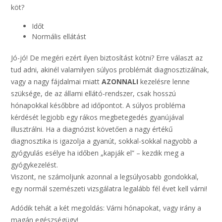
köt?
Időt
Normális ellátást
Jó-jó! De megéri ezért ilyen biztosítást kötni? Erre választ az
tud adni, akinél valamilyen súlyos problémát diagnosztizálnak,
vagy a nagy fájdalmai miatt
AZONNALI
kezelésre lenne
szüksége, de az állami ellátó-rendszer, csak hosszú
hónapokkal későbbre ad időpontot. A súlyos probléma
kérdését legjobb egy rákos megbetegedés gyanújával
illusztrálni. Ha a diagnózist követően a nagy értékű
diagnosztika is igazolja a gyanút, sokkal-sokkal nagyobb a
gyógyulás esélye ha időben „kapják el” – kezdik meg a
gyógykezelést.
Viszont, ne számoljunk azonnal a legsúlyosabb gondokkal,
egy normál szemészeti vizsgálatra legalább fél évet kell várni!
Adódik tehát a két megoldás: Várni hónapokat, vagy irány a
magán egészségügy!