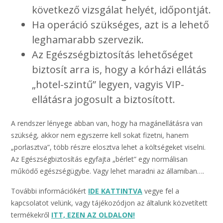
következő vizsgálat helyét, időpontját.
Ha operáció szükséges, azt is a lehető
leghamarabb szervezik.
Az Egészségbiztosítás lehetőséget
biztosít arra is, hogy a kórházi ellátás
„hotel-szintű” legyen, vagyis VIP-
ellátásra jogosult a biztosított.
A rendszer lényege abban van, hogy ha magánellátásra van
szükség, akkor nem egyszerre kell sokat fizetni, hanem
„porlasztva”, több részre elosztva lehet a költségeket viselni.
Az Egészségbiztosítás egyfajta „bérlet” egy normálisan
működő egészségügybe. Vagy lehet maradni az államiban….
További információkért
IDE KATTINTVA
vegye fel a
kapcsolatot velünk, vagy tájékozódjon az általunk közvetített
termékekről
ITT, EZEN AZ OLDALON!