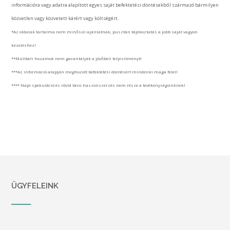
információra vagy adatra alapított egyes saját befektetési döntésekből származó bármilyen
közvetlen vagy közvetett kárért vagy költségért.
*Az oldalak tartalma nem minősül ajánlatnak, pusztán tájékoztatás a jobb saját vagyon
kezeléshez!
**Múltbeli hozamok nem garantálják a jövőbeli teljesítményt!
***Az információ alapján meghozott befektetési döntésért mindenki maga felel!
**** Napi spekuláció és rövid távú haszonszerzés nem része a tevékenységünknek!
ÜGYFELEINK