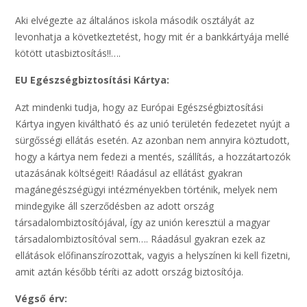
Aki elvégezte az általános iskola második osztályát az
levonhatja a következtetést, hogy mit ér a bankkártyája mellé
kötött utasbiztosítás!!….
EU Egészségbiztosítási Kártya:
Azt mindenki tudja, hogy az Európai Egészségbiztosítási
Kártya ingyen kiváltható és az unió területén fedezetet nyújt a
sürgősségi ellátás esetén. Az azonban nem annyira köztudott,
hogy a kártya nem fedezi a mentés, szállítás, a hozzátartozók
utazásának költségeit! Ráadásul az ellátást gyakran
magánegészségügyi intézményekben történik, melyek nem
mindegyike áll szerződésben az adott ország
társadalombiztosítójával, így az unión keresztül a magyar
társadalombiztosítóval sem…. Ráadásul gyakran ezek az
ellátások előfinanszírozottak, vagyis a helyszínen ki kell fizetni,
amit aztán később téríti az adott ország biztosítója.
Végső érv: