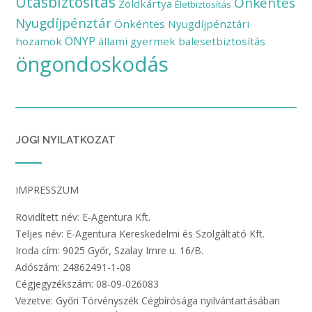
Utasbiztosítás
Önkéntes
Zöldkártya
Életbiztosítás
Nyugdíjpénztár
Önkéntes Nyugdíjpénztári
ÖNYP
hozamok
állami gyermek balesetbiztosítás
öngondoskodás
JOGI NYILATKOZAT
IMPRESSZUM
Rövidített név: E-Agentura Kft.
Teljes név: E-Agentura Kereskedelmi és Szolgáltató Kft.
Iroda cím: 9025 Győr, Szalay Imre u. 16/B.
Adószám: 24862491-1-08
Cégjegyzékszám: 08-09-026083
Vezetve: Győri Törvényszék Cégbírósága nyilvántartásában