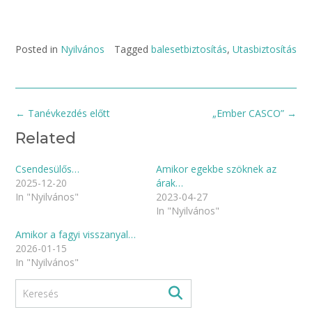
Posted in
Nyilvános
Tagged
balesetbiztosítás
,
Utasbiztosítás
Post
←
Tanévkezdés előtt
„Ember CASCO”
→
navigation
Related
Csendesülős…
Amikor egekbe szöknek az
2025-12-20
árak…
In "Nyilvános"
2023-04-27
In "Nyilvános"
Amikor a fagyi visszanyal…
2026-01-15
In "Nyilvános"