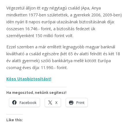
Végezetül álljon itt egy négytagú család (Apa, Anya
mindketten 1977-ben születettek, a gyerekek 2006, 2009-ben)
idén nyári 8 napos európai utazásának biztosításának díja:
összesen 16.746.- forint, a biztosítás fedezet ük
személyenként 150 millió forint volt.
Ezzel szemben a már említett legnagyobb magyar banknál
kiváltható a család egészére (két 65 év alatti felnőtt és két 18
év alatti gyermek) szóló bankkártya mellé kötött Európa
csomag éves díja: 11.990.- forint.
Köss Utasbiztosítást!
Ha megosztod, nekünk segítesz!
Facebook
X
Print
Like this: