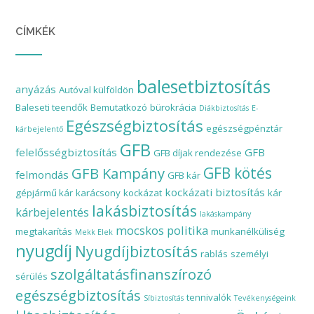
CÍMKÉK
balesetbiztosítás
anyázás
Autóval külföldön
Baleseti teendők
Bemutatkozó
bürokrácia
Diákbiztosítás
E-
Egészségbiztosítás
egészségpénztár
kárbejelentő
GFB
felelősségbiztosítás
GFB
GFB díjak rendezése
GFB Kampány
GFB kötés
felmondás
GFB kár
kockázati biztosítás
gépjármű kár
karácsony
kockázat
kár
lakásbiztosítás
kárbejelentés
lakáskampány
mocskos politika
megtakarítás
munkanélküliség
Mekk Elek
nyugdíj
Nyugdíjbiztosítás
rablás
személyi
szolgáltatásfinanszírozó
sérülés
egészségbiztosítás
tennivalók
Síbiztosítás
Tevékenységeink