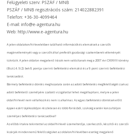
Felügyeleti szerv: PSZÁF / MNB
PSZÁF / MNB regisztrációs szám: 214022882391
Telefon: +36-30-4099464
E-mail: info@e-agentura.hu
Web: http://www.e-agentura.hu
A jelen oldalakon/hírlevelekben található információk és elemzések a szerzők
magánvéleményét vagy a szerzők által preferált gazdasági szakemberek véleményét
tükrözik. A jelen oldalon megjelenő írások nem valósítanak meg a 2007. évi CXXXVIII törvény
(Bszt.) 4. § (2). bek 8. pontja szerinti befektetési elemzést és a 9. pont szerinti befektetési
tanácsadást.
Bármely befektetési döntés meghozatala során az adott befektetés megfelelőségét csak az
adott befektető személyére szabott vizsgálattal lehet megállapítani, melyre a jelen
oldal/hírlevél nem vállalkozik és nem is alkalmas. Az egyes befektetési döntések előtt
éppen ezért tájékozódjon részletesen és több forrásból, szükség esetén konzultáljon
személyes befektetési tanácsadóval!
Az előbb írtakra tekintettel az oldal/hírlevél üzemeltetője, szerkesztői, készítői és szerzői
kizárják mindennemű felelősségüket az oldalon/hírlevélben esetleg megjelenő