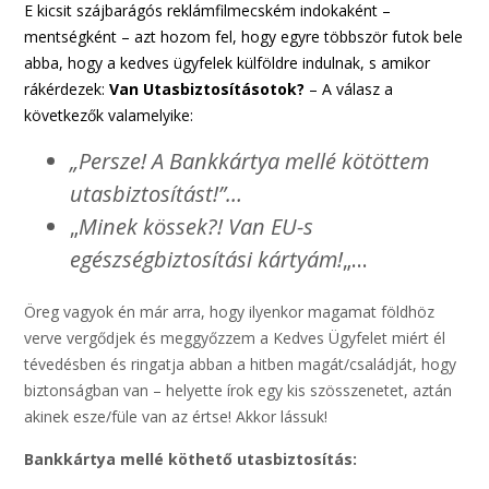
E kicsit szájbarágós reklámfilmecském indokaként –
mentségként – azt hozom fel, hogy egyre többször futok bele
abba, hogy a kedves ügyfelek külföldre indulnak, s amikor
rákérdezek:
Van Utasbiztosításotok?
– A válasz a
következők valamelyike:
„Persze! A Bankkártya mellé kötöttem
utasbiztosítást!”…
„
Minek kössek?! Van EU-s
egészségbiztosítási kártyám!
„…
Öreg vagyok én már arra, hogy ilyenkor magamat földhöz
verve vergődjek és meggyőzzem a Kedves Ügyfelet miért él
tévedésben és ringatja abban a hitben magát/családját, hogy
biztonságban van – helyette írok egy kis szösszenetet, aztán
akinek esze/füle van az értse! Akkor lássuk!
Bankkártya mellé köthető utasbiztosítás: